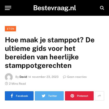
Bestevraag.nl
ETEN
Hoe maak je stamppot? De
ultieme gids voor het
bereiden van heerlijke
stamppotgerechten
By
David
november 23, 2023
Geen reacties
2 Mins Read
Facebook
Twitter
Pinterest