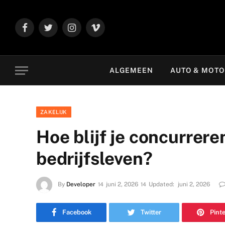
Facebook
Twitter
Instagram
Vimeo
ALGEMEEN
AUTO & MOT
ZAKELIJK
Hoe blijf je concurrere
bedrijfsleven?
By
Developer
juni 2, 2026
Updated:
juni 2, 2026
Facebook
Twitter
Pint