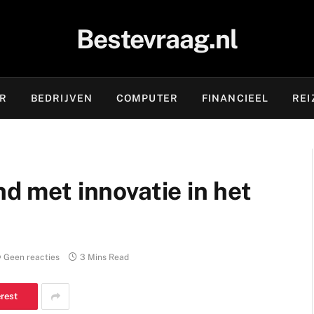
Bestevraag.nl
OR
BEDRIJVEN
COMPUTER
FINANCIEEL
REI
nd met innovatie in het
Geen reacties
3 Mins Read
erest