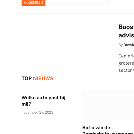
ALGEMEEN
Boost
advis
By
Devel
Een erk
grotere
sector
TOP
NIEUWS
Welke auto past bij
mij?
november 27, 2023
Botic van de
Zandschulp vermogen