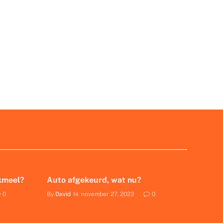
akmeel?
Auto afgekeurd, wat nu?
0
By
David
november 27, 2023
0