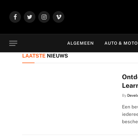
Facebook
Twitter
Instagram
Vimeo
ALGEMEEN
AUTO & MOT
LAATSTE
NIEUWS
Ontd
Lear
By
Devel
Een bew
iederee
besche