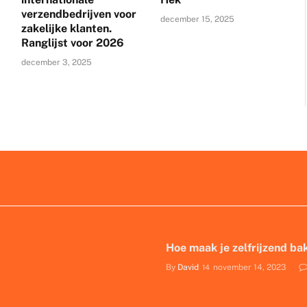
verzendbedrijven voor
december 15, 2025
zakelijke klanten.
Ranglijst voor 2026
december 3, 2025
ampignonsaus?
Hoe maak je zelfrijzend b
By
David
november 14, 2023