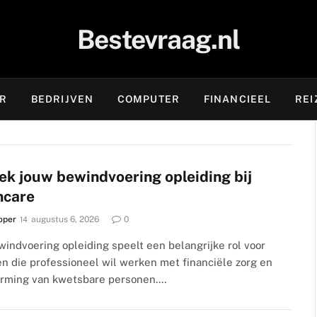
Bestevraag.nl
OR
BEDRIJVEN
COMPUTER
FINANCIEEL
REI
ek jouw bewindvoering opleiding bij
ncare
oper
augustus 6, 2026
0
indvoering opleiding speelt een belangrijke rol voor
n die professioneel wil werken met financiële zorg en
rming van kwetsbare personen.…