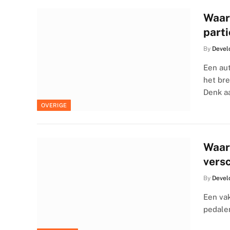
Waar
parti
By
Devel
Een au
het br
Denk a
OVERIGE
Waar
vers
By
Devel
Een vak
pedalen