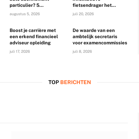
particulier? 5
fietsendrager het
belangrijke voordelen
verschil maakt
augustus 5, 2026
juli 20, 2026
onderweg
Boost je carrière met
De waarde van een
een erkend financieel
ambtelijk secretaris
adviseur opleiding
voor examencommissies
juli 17, 2026
juli 8, 2026
GESCHIEDENIS
op een auto?
Wat is een zuinige 
TOP
BERICHTEN
David
november 30, 2023