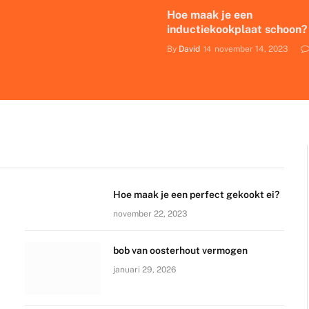
Hoe maak je een
inductiekookplaat schoon?
By
David
november 14, 2023
Hoe maak je een perfect gekookt ei?
november 22, 2023
bob van oosterhout vermogen
januari 29, 2026