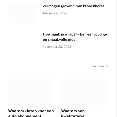
vermogen giovanni van bronckhorst
februari 20, 2026
Hoe maak je wraps? – Een eenvoudige
en smaakvolle gids
november 23, 2023
Zie meer
Waarom kiezen voor een
Waarom een
auto abonnement
kwalitatieve