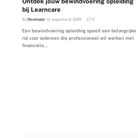
Ontdek jouw bewindvoering opleiding
bij Learncare
By
Developer
augustus 6, 2026
0
Een bewindvoering opleiding speelt een belangrijke
rol voor iedereen die professioneel wil werken met
financiële…