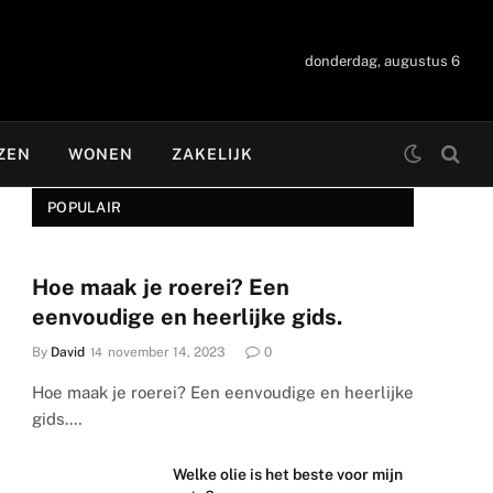
donderdag, augustus 6
ZEN
WONEN
ZAKELIJK
POPULAIR
Hoe maak je roerei? Een
eenvoudige en heerlijke gids.
By
David
november 14, 2023
0
Hoe maak je roerei? Een eenvoudige en heerlijke
gids.…
Welke olie is het beste voor mijn