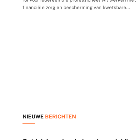
financiële zorg en bescherming van kwetsbare…
AUTO & MOTOR
Hoeveel procent kun je afdingen 
David
december 7, 2023
NIEUWE
BERICHTEN