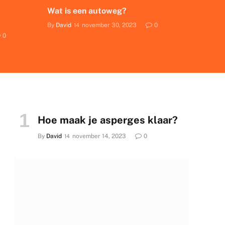
Wat is een autoweg?
By
David
november 30, 2023
0
0
Hoe maak je asperges klaar?
By
David
november 14, 2023
0