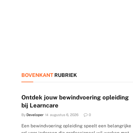
BOVENKANT
RUBRIEK
Ontdek jouw bewindvoering opleiding
bij Learncare
By
Developer
augustus 6, 2026
0
Een bewindvoering opleiding speelt een belangrijke
rol voor iedereen die professioneel wil werken met