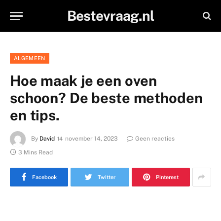
Bestevraag.nl
ALGEMEEN
Hoe maak je een oven
schoon? De beste methoden
en tips.
By
David
november 14, 2023
Geen reacties
3 Mins Read
Facebook
Twitter
Pinterest