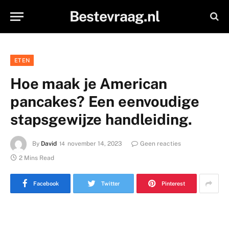
Bestevraag.nl
ETEN
Hoe maak je American
pancakes? Een eenvoudige
stapsgewijze handleiding.
By
David
november 14, 2023
Geen reacties
2 Mins Read
Facebook
Twitter
Pinterest