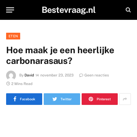
Bestevraag.nl
ETEN
Hoe maak je een heerlijke
carbonarasaus?
By
David
november 23, 2023
Geen reacties
2 Mins Read
Facebook
Twitter
Pinterest