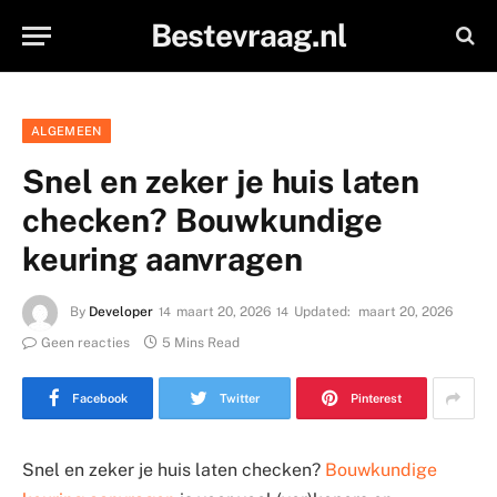
Bestevraag.nl
ALGEMEEN
Snel en zeker je huis laten
checken? Bouwkundige
keuring aanvragen
By
Developer
maart 20, 2026
Updated:
maart 20, 2026
Geen reacties
5 Mins Read
Facebook
Twitter
Pinterest
Snel en zeker je huis laten checken?
Bouwkundige