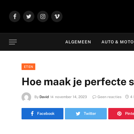
Facebook
Twitter
Instagram
Vimeo
ALGEMEEN
AUTO & MOT
ETEN
Hoe maak je perfecte 
By
David
november 14, 2023
Geen reacties
4 
Facebook
Twitter
Pint