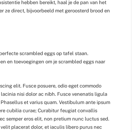
stentie hebben bereikt, haal je de pan van het
er ze direct, bijvoorbeeld met geroosterd brood en
 perfecte scrambled eggs op tafel staan.
den en toevoegingen om je scrambled eggs naar
iscing elit. Fusce posuere, odio eget commodo
lacinia nisi dolor ac nibh. Fusce venenatis ligula
. Phasellus et varius quam. Vestibulum ante ipsum
ere cubilia curae; Curabitur feugiat convallis
c semper eros elit, non pretium nunc luctus sed.
elit placerat dolor, et iaculis libero purus nec