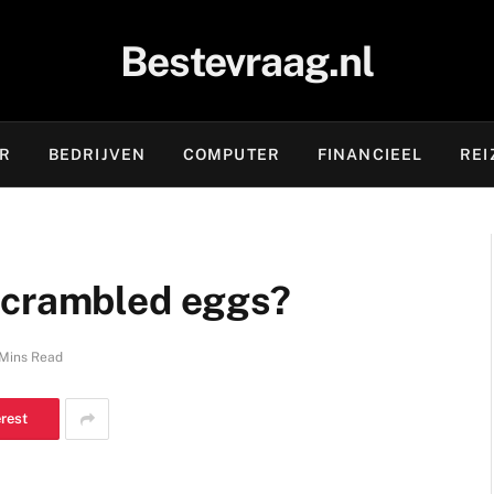
Bestevraag.nl
OR
BEDRIJVEN
COMPUTER
FINANCIEEL
REI
scrambled eggs?
Mins Read
erest