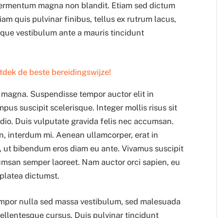
s fermentum magna non blandit. Etiam sed dictum
am quis pulvinar finibus, tellus ex rutrum lacus,
sque vestibulum ante a mauris tincidunt
tdek de beste bereidingswijze!
t magna. Suspendisse tempor auctor elit in
pus suscipit scelerisque. Integer mollis risus sit
odio. Duis vulputate gravida felis nec accumsan.
on, interdum mi. Aenean ullamcorper, erat in
, ut bibendum eros diam eu ante. Vivamus suscipit
cumsan semper laoreet. Nam auctor orci sapien, eu
platea dictumst.
tempor nulla sed massa vestibulum, sed malesuada
pellentesque cursus. Duis pulvinar tincidunt