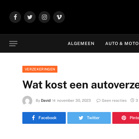
Facebook
Twitter
Instagram
Vimeo
ALGEMEEN
AUTO & MOT
VERZEKERINGEN
Wat kost een autoverz
By
David
november 30, 2023
Geen reacties
3
Facebook
Twitter
Pint