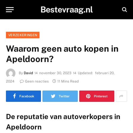
Bestevraag.nl
VERZEKERINGEN
Waarom geen auto kopen in
Apeldoorn?
By
David
november 30, 2023
Updated:
februari 20,
2024
Geen reacties
11 Mins Read
Facebook
Twitter
Pinterest
De reputatie van autoverkopers in
Apeldoorn