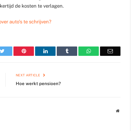
jkertijd de kosten te verlagen.
ver auto's te schrijven?
k
Twitter
Pinterest
LinkedIn
Tumblr
WhatsApp
Email
NEXT ARTICLE
Hoe werkt pensioen?
Websit