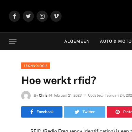
Facebook
Twitter
Instagram
Vimeo
ALGEMEEN
AUTO & MOT
TECHNOLOGIE
Hoe werkt rfid?
By
Chris
februari 21, 2023
Updated:
februari 24, 20
Facebook
Twitter
Pint
RFID (Radio Frequency Identification) is een 