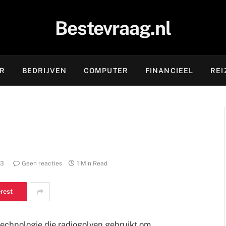
Bestevraag.nl
OR
BEDRIJVEN
COMPUTER
FINANCIEEL
REI
23
Geen reacties
1 Min Read
erest
technologie die radiogolven gebruikt om