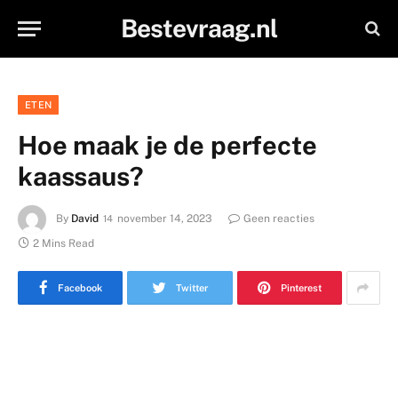
Bestevraag.nl
ETEN
Hoe maak je de perfecte
kaassaus?
By
David
november 14, 2023
Geen reacties
2 Mins Read
Facebook
Twitter
Pinterest