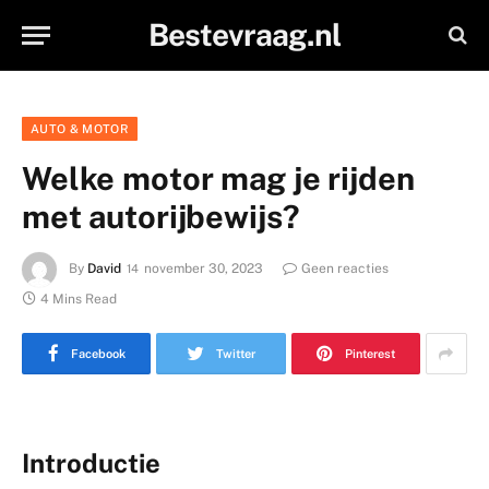
Bestevraag.nl
AUTO & MOTOR
Welke motor mag je rijden
met autorijbewijs?
By
David
november 30, 2023
Geen reacties
4 Mins Read
Facebook
Twitter
Pinterest
Introductie