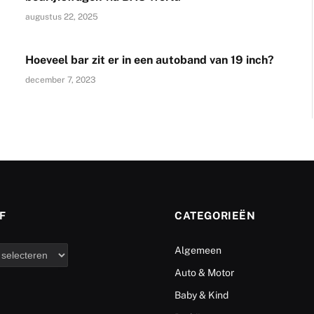
augustus 22, 2025
Hoeveel bar zit er in een autoband van 19 inch?
december 7, 2023
F
CATEGORIEËN
Algemeen
Auto & Motor
Baby & Kind