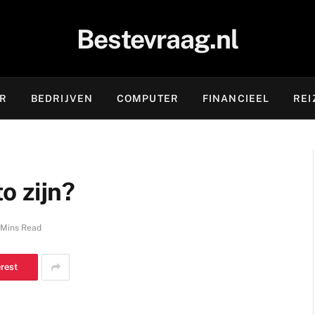
Bestevraag.nl
OR
BEDRIJVEN
COMPUTER
FINANCIEEL
REI
o zijn?
 Mins Read
erest