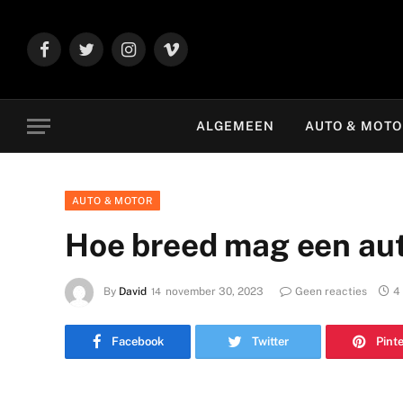
Facebook
Twitter
Instagram
Vimeo
ALGEMEEN
AUTO & MOT
AUTO & MOTOR
Hoe breed mag een aut
By
David
november 30, 2023
Geen reacties
4
Facebook
Twitter
Pint