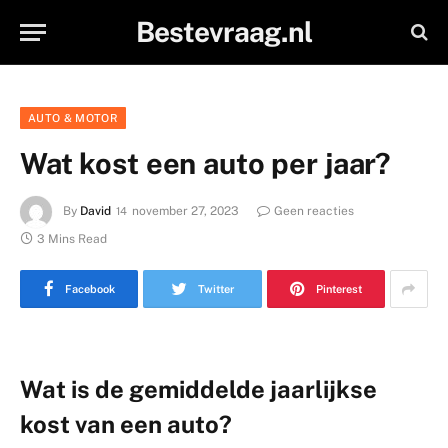
Bestevraag.nl
AUTO & MOTOR
Wat kost een auto per jaar?
By
David
november 27, 2023
Geen reacties
3 Mins Read
Facebook
Twitter
Pinterest
Wat is de gemiddelde jaarlijkse
kost van een auto?