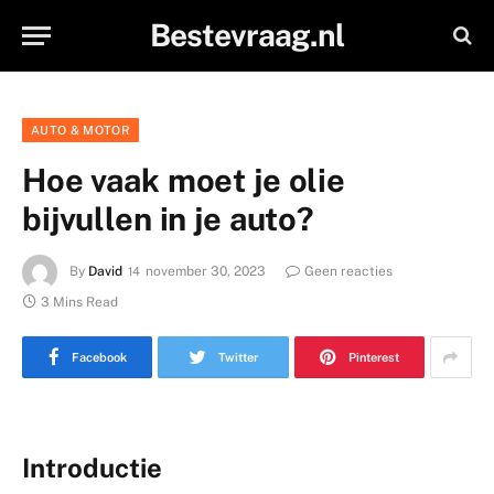
Bestevraag.nl
AUTO & MOTOR
Hoe vaak moet je olie
bijvullen in je auto?
By
David
november 30, 2023
Geen reacties
3 Mins Read
Facebook
Twitter
Pinterest
Introductie