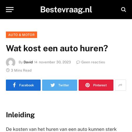
Bestevraag.nl
AUTO & MOTOR
Wat kost een auto huren?
By
David
november 30, 2023
Geen reacties
3 Mins Read
Facebook
Twitter
Pinterest
Inleiding
De kosten van het huren van een auto kunnen sterk