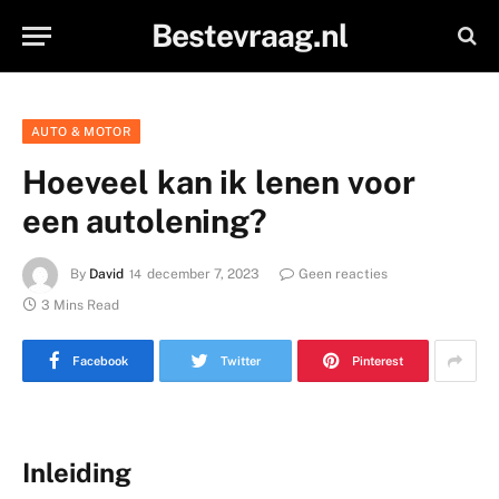
Bestevraag.nl
AUTO & MOTOR
Hoeveel kan ik lenen voor
een autolening?
By
David
december 7, 2023
Geen reacties
3 Mins Read
Facebook
Twitter
Pinterest
Inleiding