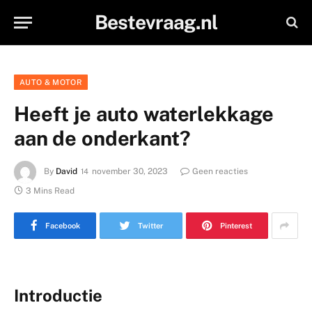
Bestevraag.nl
AUTO & MOTOR
Heeft je auto waterlekkage
aan de onderkant?
By
David
november 30, 2023
Geen reacties
3 Mins Read
Facebook
Twitter
Pinterest
Introductie