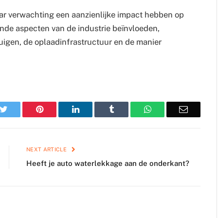
naar verwachting een aanzienlijke impact hebben op
ende aspecten van de industrie beïnvloeden,
uigen, de oplaadinfrastructuur en de manier
k
Twitter
Pinterest
LinkedIn
Tumblr
WhatsApp
Email
NEXT ARTICLE
Heeft je auto waterlekkage aan de onderkant?