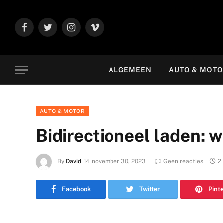
Facebook
Twitter
Instagram
Vimeo
ALGEMEEN
AUTO & MOT
AUTO & MOTOR
Bidirectioneel laden: 
By
David
november 30, 2023
Geen reacties
2
Facebook
Twitter
Pint