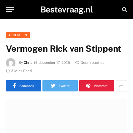
Bestevraag.nl
ALGEMEEN
Vermogen Rick van Stippent
By
Chris
december 17, 2025
Geen reacties
3 Mins Read
Facebook
Twitter
Pinterest