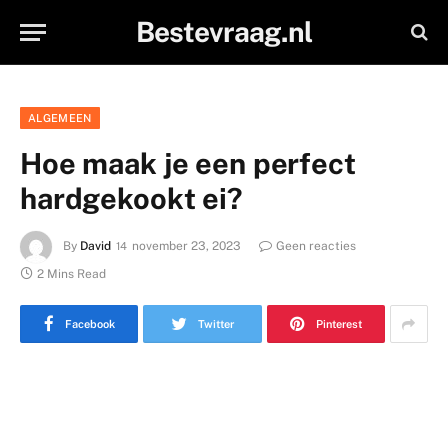
Bestevraag.nl
ALGEMEEN
Hoe maak je een perfect
hardgekookt ei?
By
David
november 23, 2023
Geen reacties
2 Mins Read
Facebook
Twitter
Pinterest