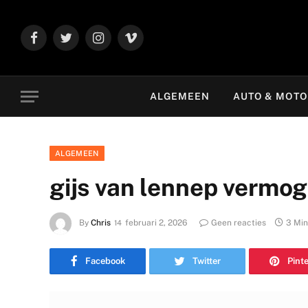
Facebook
Twitter
Instagram
Vimeo
ALGEMEEN
AUTO & MOT
ALGEMEEN
gijs van lennep vermo
By
Chris
februari 2, 2026
Geen reacties
3 Min
Facebook
Twitter
Pint