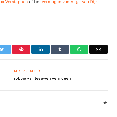
ax Verstappen
of het
vermogen van Virgil van Dijk
k
Twitter
Pinterest
LinkedIn
Tumblr
WhatsApp
Email
NEXT ARTICLE
robbie van leeuwen vermogen
Websit