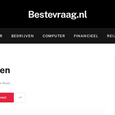
Bestevraag.nl
OR
BEDRIJVEN
COMPUTER
FINANCIEEL
REI
gen
s Read
erest