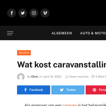
Facebook
Twitter
Instagram
Vimeo
ALGEMEEN
AUTO & MOT
REIZEN
Wat kost caravanstalli
By
Chris
april 19, 2023
Geen reacties
4 Mins 
Facebook
Twitter
Pint
Als eigenaar van een
caravan
is het belangri