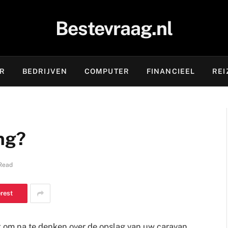
Bestevraag.nl
OR
BEDRIJVEN
COMPUTER
FINANCIEEL
REI
ng?
Read
erest
jk om na te denken over de opslag van uw caravan