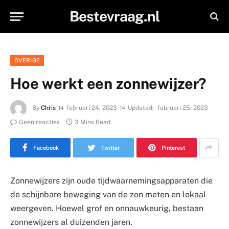
Bestevraag.nl
OVERIGE
Hoe werkt een zonnewijzer?
By
Chris
februari 24, 2023
Updated:
februari 25, 2023
Geen reacties
3 Mins Read
Facebook
Twitter
Pinterest
Zonnewijzers zijn oude tijdwaarnemingsapparaten die
de schijnbare beweging van de zon meten en lokaal
weergeven. Hoewel grof en onnauwkeurig, bestaan
zonnewijzers al duizenden jaren.