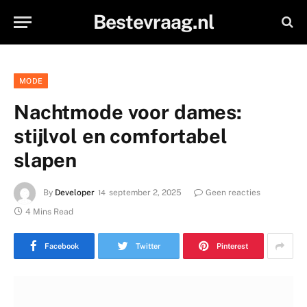
Bestevraag.nl
MODE
Nachtmode voor dames:
stijlvol en comfortabel
slapen
By
Developer
september 2, 2025
Geen reacties
4 Mins Read
Facebook
Twitter
Pinterest