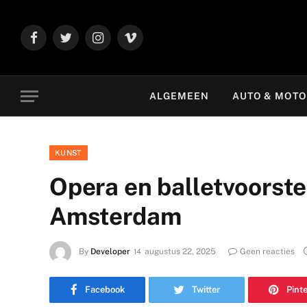
Facebook
Twitter
Instagram
Vimeo
ALGEMEEN
AUTO & MOT
KUNST
Opera en balletvoorstel
Amsterdam
By
Developer
augustus 22, 2025
Geen reacties
Facebook
Twitter
Pint