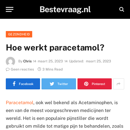
Bestevraag.nl
GEZONDHEID
Hoe werkt paracetamol?
By
Chris
maart 25, 2023
Updated:
maart 25, 2023
Geen reacties
3 Mins Read
Facebook
Twitter
Pinterest
Paracetamol
, ook wel bekend als Acetaminophen, is
een van de meest voorgeschreven medicijnen ter
wereld. Het is een populaire pijnstiller die wordt
gebruikt om milde tot matige pijn te behandelen, zoals