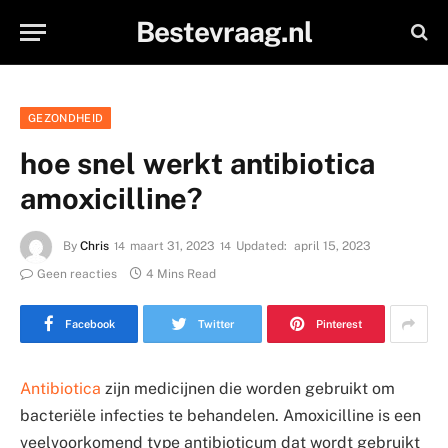
Bestevraag.nl
GEZONDHEID
hoe snel werkt antibiotica
amoxicilline?
By
Chris
maart 31, 2023
Updated:
april 15, 2023
Geen reacties
4 Mins Read
Facebook
Twitter
Pinterest
Antibiotica
zijn medicijnen die worden gebruikt om
bacteriële infecties te behandelen. Amoxicilline is een
veelvoorkomend type antibioticum dat wordt gebruikt