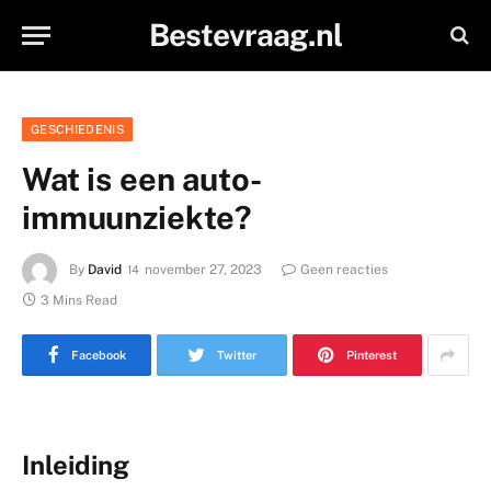
Bestevraag.nl
GESCHIEDENIS
Wat is een auto-
immuunziekte?
By
David
november 27, 2023
Geen reacties
3 Mins Read
Facebook
Twitter
Pinterest
Inleiding