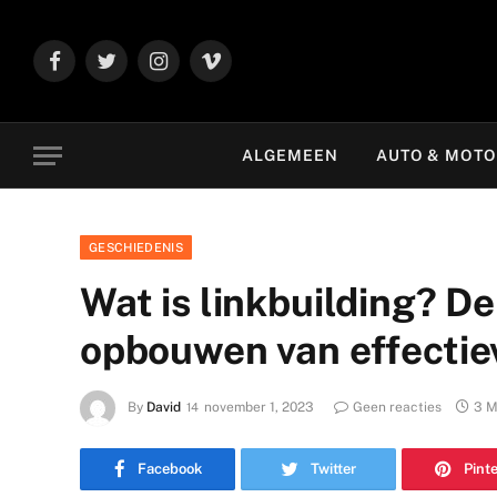
Facebook
Twitter
Instagram
Vimeo
ALGEMEEN
AUTO & MOT
GESCHIEDENIS
Wat is linkbuilding? De
opbouwen van effectie
By
David
november 1, 2023
Geen reacties
3 M
Facebook
Twitter
Pint