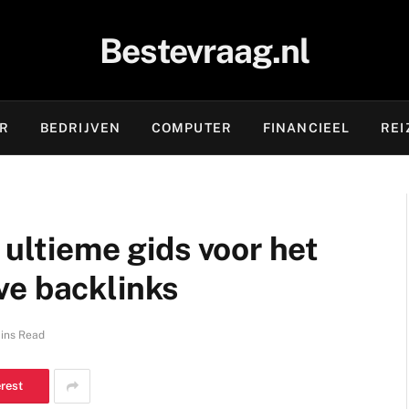
Bestevraag.nl
OR
BEDRIJVEN
COMPUTER
FINANCIEEL
REI
 ultieme gids voor het
ve backlinks
ins Read
erest