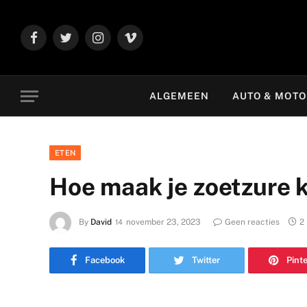
Facebook
Twitter
Instagram
Vimeo
ALGEMEEN
AUTO & MOT
ETEN
Hoe maak je zoetzure
By
David
november 23, 2023
Geen reacties
2
Facebook
Twitter
Pint