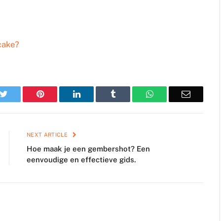
cake?
k
Twitter
Pinterest
LinkedIn
Tumblr
WhatsApp
Email
NEXT ARTICLE
Hoe maak je een gembershot? Een
eenvoudige en effectieve gids.