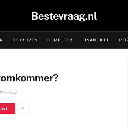
Bestevraag.nl
OR
BEDRIJVEN
COMPUTER
FINANCIEEL
REI
 komkommer?
 Mins Read
erest