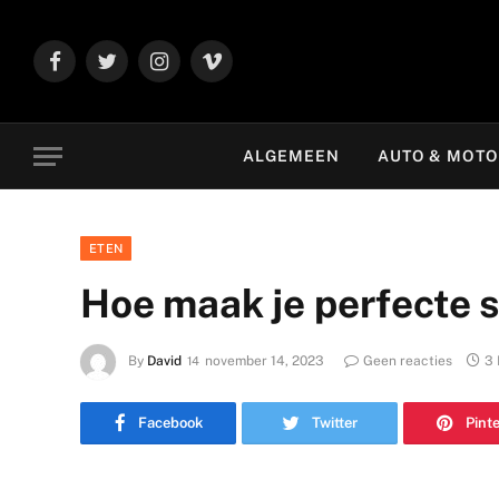
Facebook
Twitter
Instagram
Vimeo
ALGEMEEN
AUTO & MOT
ETEN
Hoe maak je perfecte su
By
David
november 14, 2023
Geen reacties
3 
Facebook
Twitter
Pint