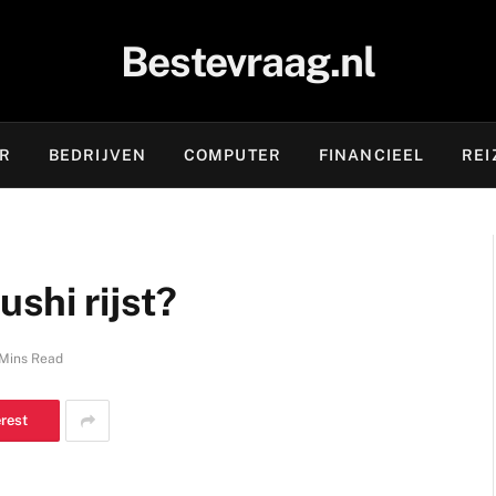
Bestevraag.nl
OR
BEDRIJVEN
COMPUTER
FINANCIEEL
REI
shi rijst?
Mins Read
erest