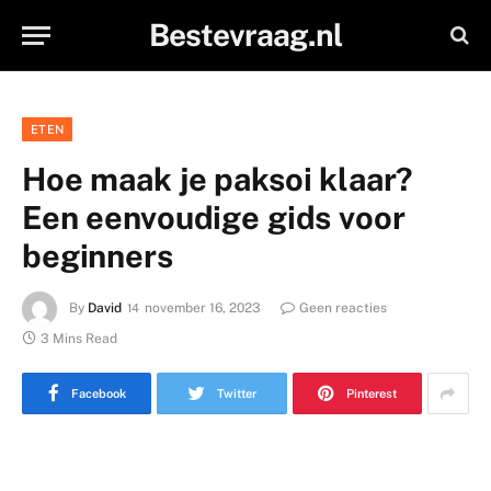
Bestevraag.nl
ETEN
Hoe maak je paksoi klaar?
Een eenvoudige gids voor
beginners
By
David
november 16, 2023
Geen reacties
3 Mins Read
Facebook
Twitter
Pinterest