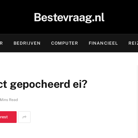
Bestevraag.nl
OR
BEDRIJVEN
COMPUTER
FINANCIEEL
REI
ct gepocheerd ei?
 Mins Read
erest