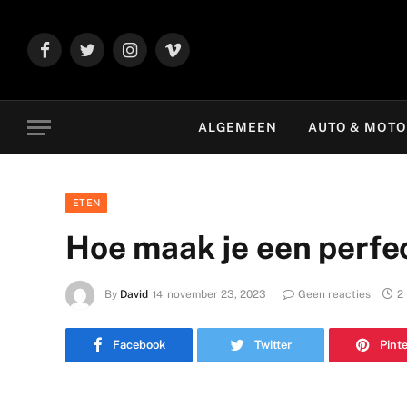
Facebook
Twitter
Instagram
Vimeo
ALGEMEEN
AUTO & MOT
ETEN
Hoe maak je een perfe
By
David
november 23, 2023
Geen reacties
2
Facebook
Twitter
Pint