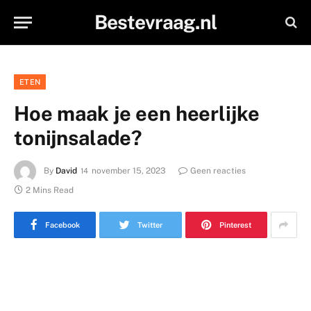
Bestevraag.nl
ETEN
Hoe maak je een heerlijke
tonijnsalade?
By
David
november 15, 2023
Geen reacties
2 Mins Read
Facebook
Twitter
Pinterest