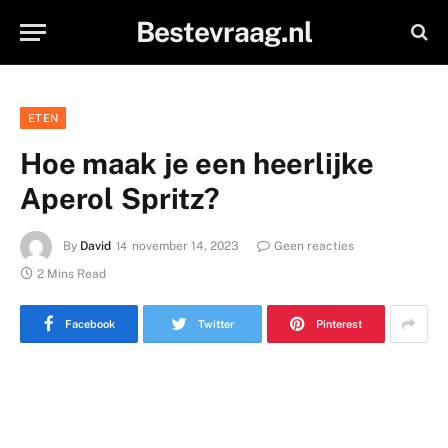
Bestevraag.nl
ETEN
Hoe maak je een heerlijke
Aperol Spritz?
By
David
november 14, 2023
Geen reacties
2 Mins Read
Facebook
Twitter
Pinterest