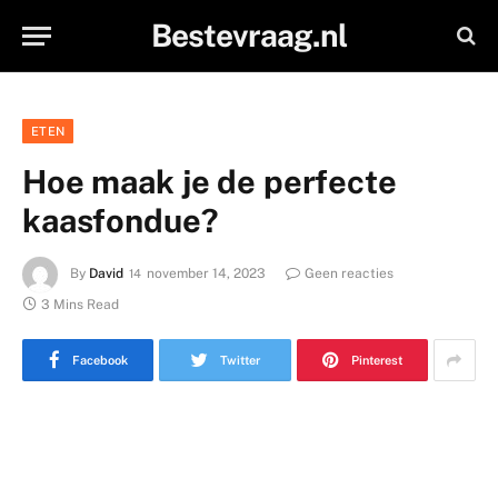
Bestevraag.nl
ETEN
Hoe maak je de perfecte
kaasfondue?
By
David
november 14, 2023
Geen reacties
3 Mins Read
Facebook
Twitter
Pinterest