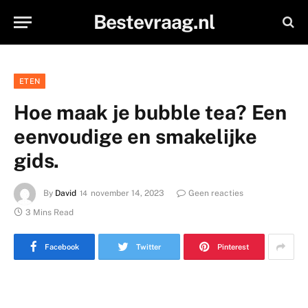
Bestevraag.nl
ETEN
Hoe maak je bubble tea? Een
eenvoudige en smakelijke
gids.
By
David
november 14, 2023
Geen reacties
3 Mins Read
Facebook
Twitter
Pinterest