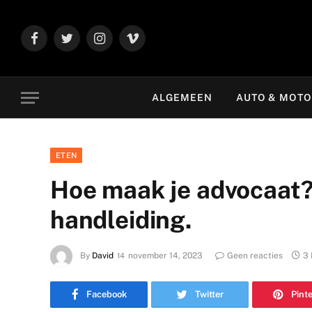
Facebook
Twitter
Instagram
Vimeo
ALGEMEEN
AUTO & MOT
ETEN
Hoe maak je advocaat?
handleiding.
By
David
november 14, 2023
Geen reacties
3 
Facebook
Twitter
Pint