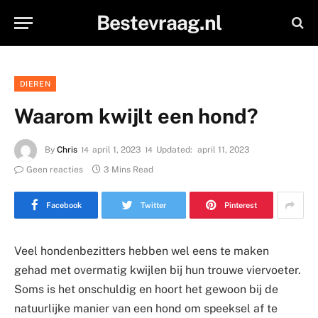
Bestevraag.nl
DIEREN
Waarom kwijlt een hond?
By
Chris
april 1, 2023
Updated:
april 11, 2023
Geen reacties
3 Mins Read
Facebook
Twitter
Pinterest
Veel hondenbezitters hebben wel eens te maken
gehad met overmatig kwijlen bij hun trouwe viervoeter.
Soms is het onschuldig en hoort het gewoon bij de
natuurlijke manier van een hond om speeksel af te