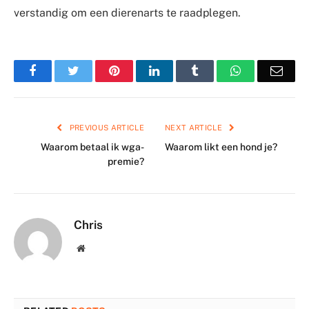
verstandig om een dierenarts te raadplegen.
Facebook
Twitter
Pinterest
LinkedIn
Tumblr
WhatsApp
Emai
PREVIOUS ARTICLE
NEXT ARTICLE
Waarom betaal ik wga-
Waarom likt een hond je?
premie?
Chris
Website