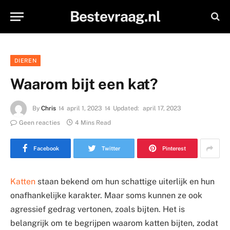
Bestevraag.nl
DIEREN
Waarom bijt een kat?
By
Chris
april 1, 2023
Updated:
april 17, 2023
Geen reacties
4 Mins Read
Facebook
Twitter
Pinterest
Katten
staan bekend om hun schattige uiterlijk en hun
onafhankelijke karakter. Maar soms kunnen ze ook
agressief gedrag vertonen, zoals bijten. Het is
belangrijk om te begrijpen waarom katten bijten, zodat