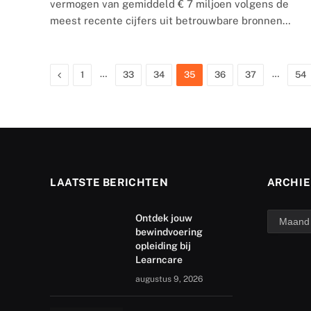
vermogen van gemiddeld € 7 miljoen volgens de
meest recente cijfers uit betrouwbare bronnen…
Previous
…
…
1
33
34
35
36
37
54
LAATSTE BERICHTEN
ARCHIE
archief
Ontdek jouw
bewindvoering
opleiding bij
Learncare
augustus 9, 2026