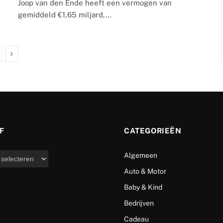
Joop van den Ende heeft een vermogen van
gemiddeld €1,65 miljard,…
Next
F
CATEGORIEËN
Algemeen
Auto & Motor
Baby & Kind
Bedrijven
Cadeau