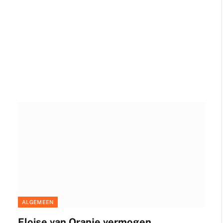
ALGEMEEN
Eloise van Oranje vermogen