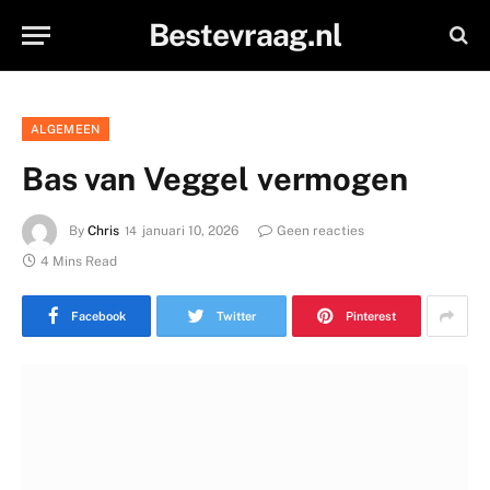
Bestevraag.nl
ALGEMEEN
Bas van Veggel vermogen
By
Chris
januari 10, 2026
Geen reacties
4 Mins Read
Facebook
Twitter
Pinterest