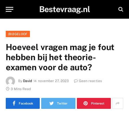
Bestevraag.nl
(BIJ)GELOOF
Hoeveel vragen mag je fout
hebben bij het theorie-
examen voor de auto?
By
David
november 27, 2023
Geen reacties
3 Mins Read
Facebook
Twitter
Pinterest