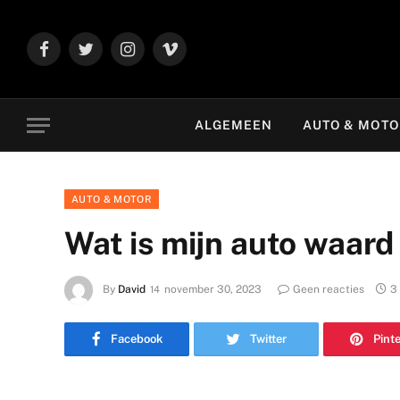
Facebook
Twitter
Instagram
Vimeo
ALGEMEEN
AUTO & MOT
AUTO & MOTOR
Wat is mijn auto waard
By
David
november 30, 2023
Geen reacties
3
Facebook
Twitter
Pint