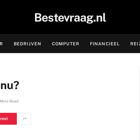
Bestevraag.nl
OR
BEDRIJVEN
COMPUTER
FINANCIEEL
REI
 nu?
 Mins Read
erest