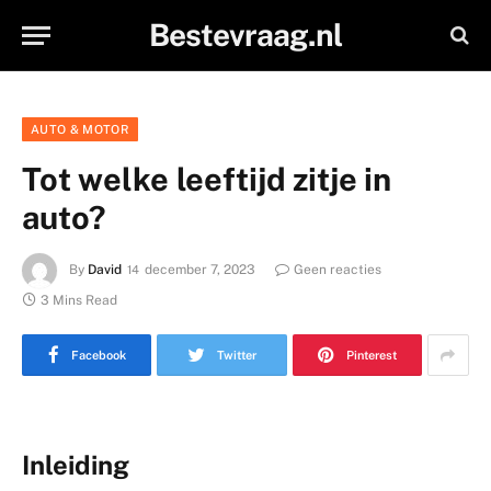
Bestevraag.nl
AUTO & MOTOR
Tot welke leeftijd zitje in
auto?
By
David
december 7, 2023
Geen reacties
3 Mins Read
Facebook
Twitter
Pinterest
Inleiding