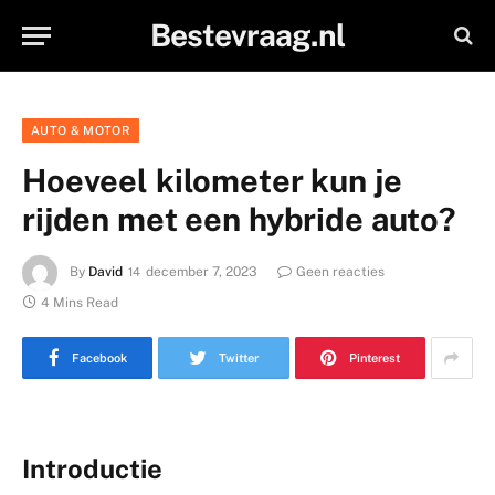
Bestevraag.nl
AUTO & MOTOR
Hoeveel kilometer kun je
rijden met een hybride auto?
By
David
december 7, 2023
Geen reacties
4 Mins Read
Facebook
Twitter
Pinterest
Introductie