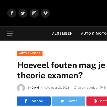
Facebook
Twitter
Instagram
Vimeo
ALGEMEEN
AUTO & MOT
AUTO & MOTOR
Hoeveel fouten mag je
theorie examen?
By
David
november 27, 2023
Geen reacties
5 
Facebook
Twitter
Pint