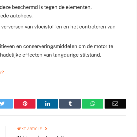
 deze beschermd is tegen de elementen,
oede autohoes.
 verversen van vloeistoffen en het controleren van
tieven en conserveringsmiddelen om de motor te
adelijke effecten van langdurige stilstand.
o?
k
Twitter
Pinterest
LinkedIn
Tumblr
WhatsApp
Email
NEXT ARTICLE