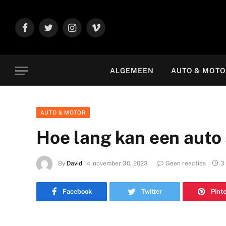
Facebook
Twitter
Instagram
Vimeo
ALGEMEEN
AUTO & MOT
AUTO & MOTOR
Hoe lang kan een auto 
By
David
november 30, 2023
Geen reacties
3
Facebook
Twitter
Pint