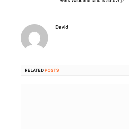
Welk Waddeneiland is autovrij?
David
RELATED
POSTS